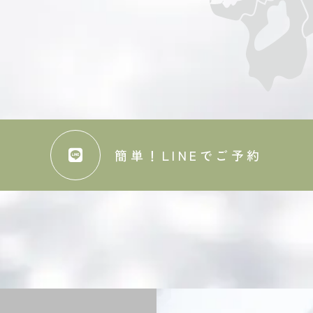
簡単！LINEでご予約