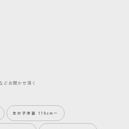
CONTACT
までの流れ
QA
STORY
などお聞かせ頂く
女の子洋装 110cm〜