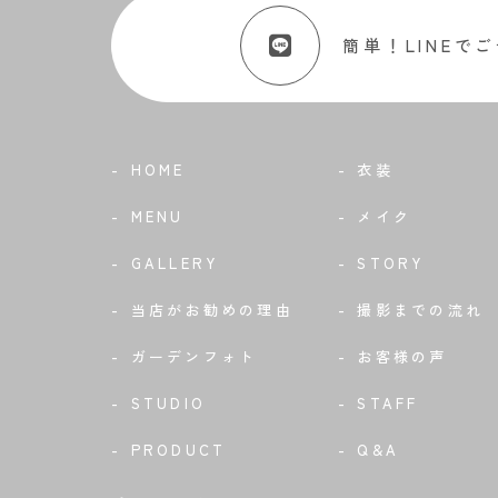
簡単！LINEで
- HOME
- 衣装
- MENU
- メイク
- GALLERY
- STORY
- 当店がお勧めの理由
- 撮影までの流れ
- ガーデンフォト
- お客様の声
- STUDIO
- STAFF
- PRODUCT
- Q&A