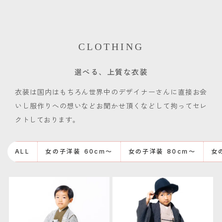
CLOTHING
選べる、上質な衣装
衣装は国内はもちろん世界中のデザイナーさんに直接お会
いし服作りへの想いなどお聞かせ頂くなどして拘ってセレ
クトしております。
ALL
女の子洋装 60cm〜
女の子洋装 80cm〜
女