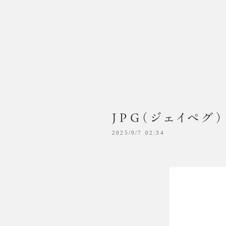
MENU
MENU
当店がお勧めの理由
当店がお勧めの理由
STUDIO
STUDIO
GARD
GAR
JPG（ジェイペグ
2025/9/7 02:34