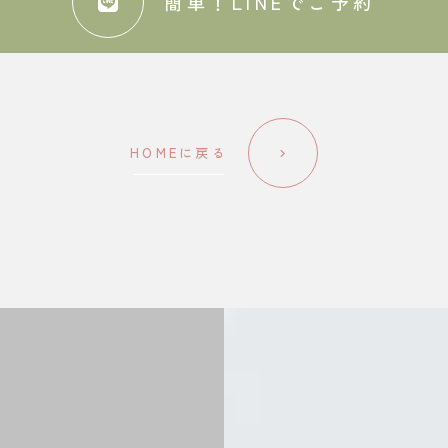
簡単！LINEでご予約
HOMEに戻る
keyboard_arrow_right