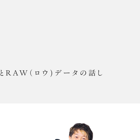
EN
DEN
PRODUCT
GALLERY
PRODUCT
衣装
メイク
衣装
お客様の声
メイク
お客様の声
撮影までの流
撮影
）とRAW（ロウ)データの話し